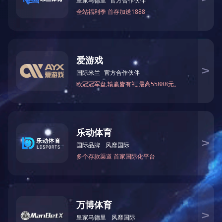
心
走
进
领
创
乐
客户案例
动
(中
国)
查看详情 >>
立即咨询 >>
一
站
式
服
务
平
台