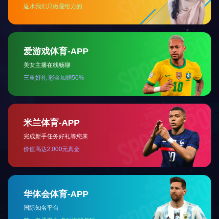
在线咨询
提交