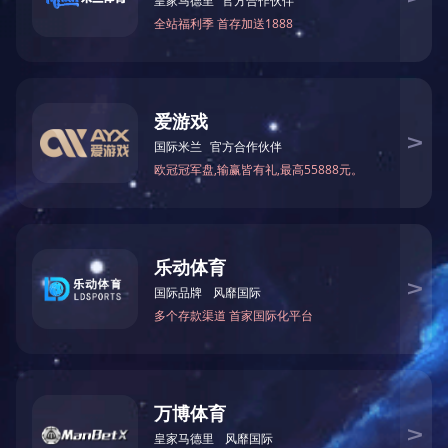
心
走
进
领
创
乐
动
提交
(中
国)
一
站
式
冀公网安备 13022902000171号‍
乐动平台 |
技术支持：中
服
企动力
唐山
|
SEO
|
营业执照
务
平
台
乐鱼平台
|
开云足球
|
乐鱼网页版登录入口
|
安博首页
|
乐鱼官方网页版
|
米兰网站
|
星空官方站网页版
|
开云app手机版
|
开云(中国)Kaiyun·官