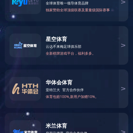
备
乐
动
(中
国)
鲜肉切丝机
一
站
式
查看详情 >>
立即咨询 >>
服
务
平
台
案
例
新
闻
中