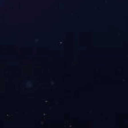
在线咨询
提交