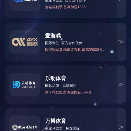
心
走
鲜肉切片、禽类切块机
进
领
查看详情 >>
立即咨询 >>
创
乐
动
(中
国)
一
站
式
服
务
平
台
熟肉切片机