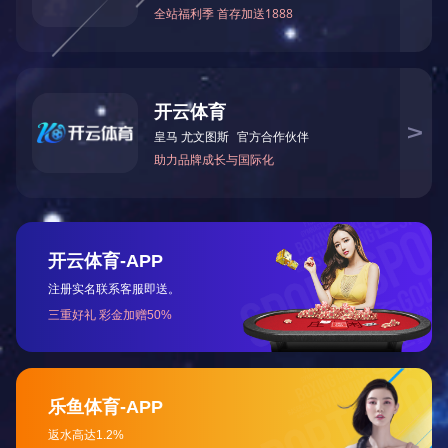
查看详情 >>
立即咨询 >>
三网双刀绞肉机
查看详情 >>
立即咨询 >>