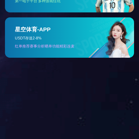
全自动锯骨机
查看详情 >>
立即咨询 >>
<
1
2
3
>
联系方式
乐动平台
地址：河北省唐山市玉田县鸦鸿桥工业园区
电话：
400-880-6811
邮箱：
lingchuangjixie@qq.com