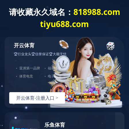
乐动(中国)一站式服务平台案例
网
站
乐动(中国)一站式服务平台案例
首
乐动(中国)一站式服务平台│肉类加工│净菜加工
页
乐
动
(中
国)
一
站
式
服
务
<
1
>
平
台
设