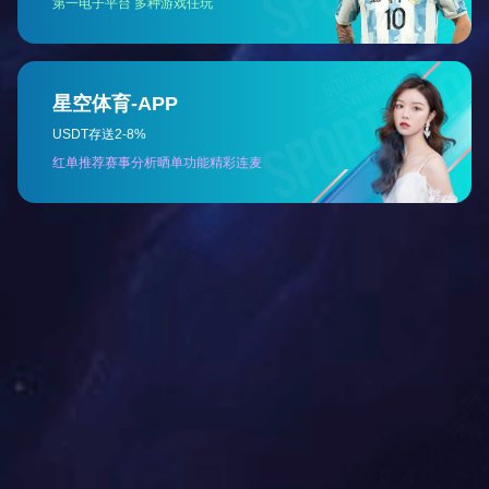
四工位分拣台【乐动(中国)一站式服务平台配送】
六工位分拣台