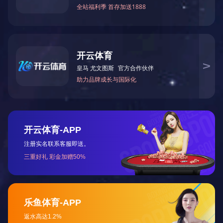
Z型提升机